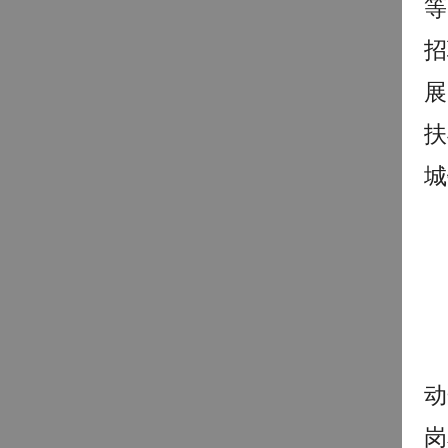
等
招
展
扶
城
动
岗