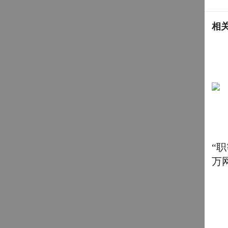
相
“
万