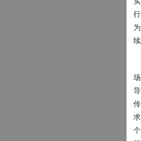
实
行
为
续
场
导
传
求
个