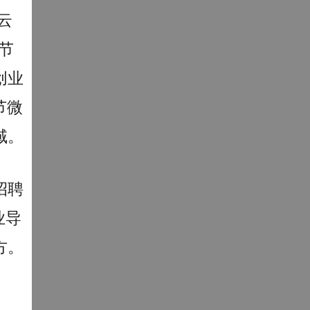
云
0节
创业
节微
域。
招聘
业导
方。