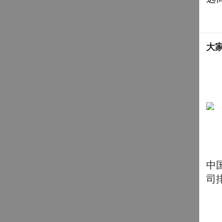
大
中
司