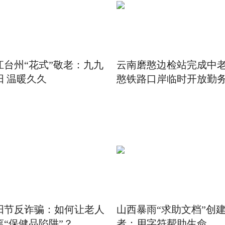
江台州“花式”敬老：九九
云南磨憨边检站完成中
阳 温暖久久
憨铁路口岸临时开放勤
阳节反诈骗：如何让老人
山西暴雨“求助文档”创
离“保健品陷阱”？
者：用字符帮助生命