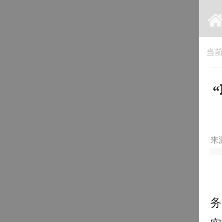
当
来
务