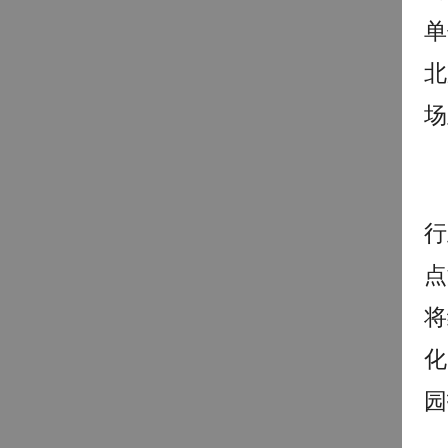
单
北
场
行
点
将
化
园