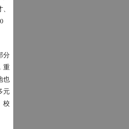
才、
0
部分
，重
地也
多元
、校