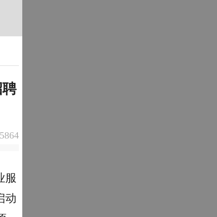
招聘
5864
业服
启动