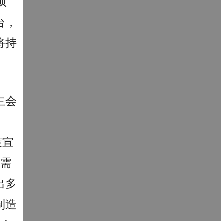
项
台，
将持
主会
策宣
焦需
出多
制造