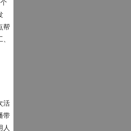
4个
发
点帮
工、
次活
播带
用人