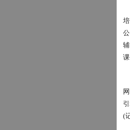
培
公
辅
课
网
引
(