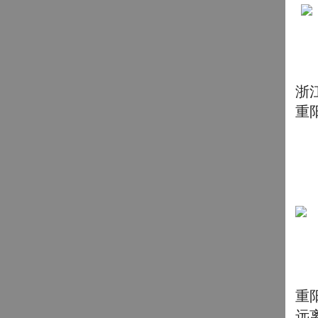
浙
重
重
远