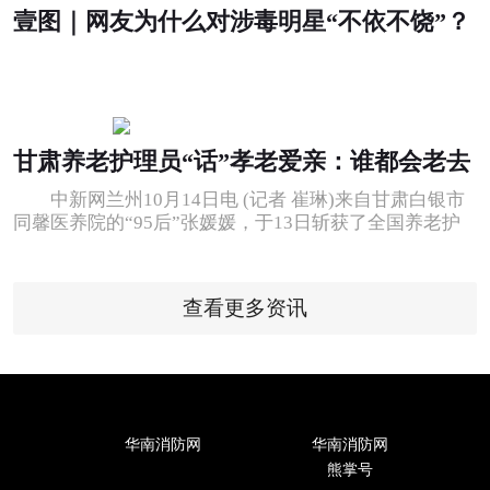
壹图｜网友为什么对涉毒明星“不依不饶”？
甘肃养老护理员“话”孝老爱亲：谁都会老去
中新网兰州10月14日电 (记者 崔琳)来自甘肃白银市
同馨医养院的“95后”张媛媛，于13日斩获了全国养老护
理职业技能大赛甘肃赛区的一等
查看更多资讯
华南消防网
华南消防网
熊掌号