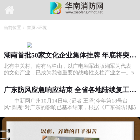
当前位置：
首页
>
环境
湖南首批50家文化企业集体挂牌 年底将突破100家
北有中关村、南有马栏山，以广电湘军出版湘军为代表
的文创产业，已成为我省重要的战略性支柱产业之一。5
月18日，长沙马栏山一声清脆锣响，
广东防风应急响应结束 全省各地陆续复工复课
中新网广州10月14日电 (记者 王坚)今年第18号台
风“圆规”对广东的影响已基本结束，根据《广东省防汛防
旱防风防冻应急预案》和广东省