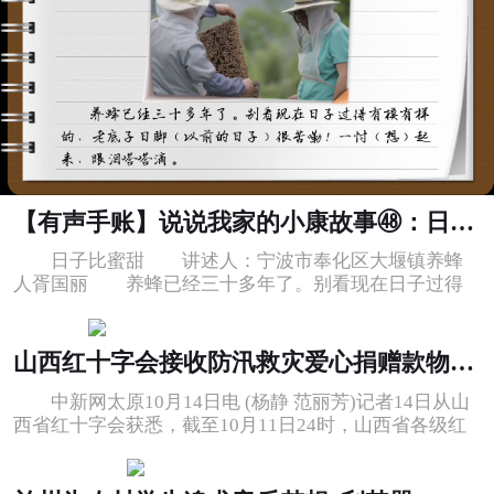
【有声手账】说说我家的小康故事㊽：日子比蜜甜
日子比蜜甜 讲述人：宁波市奉化区大堰镇养蜂
人胥国丽 养蜂已经三十多年了。别看现在日子过得
有模有样的，老底子日脚(以前的日子)
山西红十字会接收防汛救灾爱心捐赠款物近1.36亿元
中新网太原10月14日电 (杨静 范丽芳)记者14日从山
西省红十字会获悉，截至10月11日24时，山西省各级红
十字会共接收爱心捐赠款物累计近