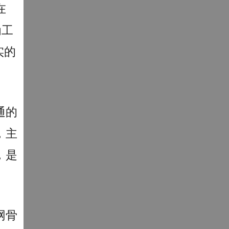
在
为工
实的
通的
，主
，是
网骨