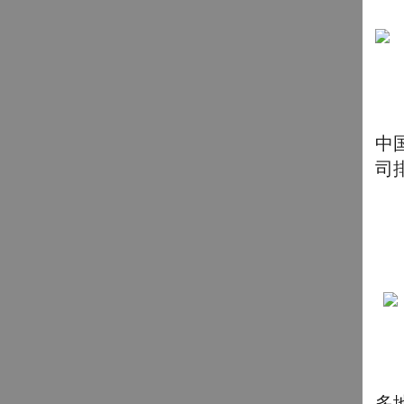
中
司
多