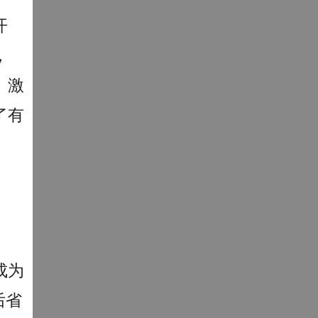
开
，
、激
了有
成为
后省