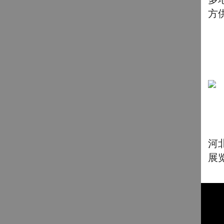
方
河
展