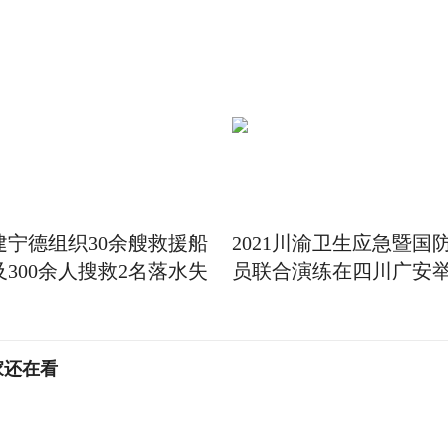
建宁德组织30余艘救援船
2021川渝卫生应急暨国
及300余人搜救2名落水失
员联合演练在四川广安
家还在看