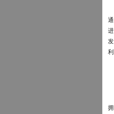
通
进
发
利
拥