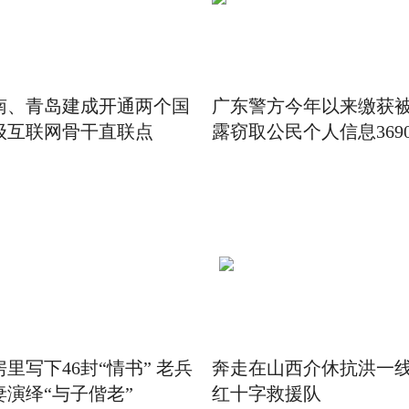
南、青岛建成开通两个国
广东警方今年以来缴获
级互联网骨干直联点
露窃取公民个人信息369
房里写下46封“情书” 老兵
奔走在山西介休抗洪一
妻演绎“与子偕老”
红十字救援队