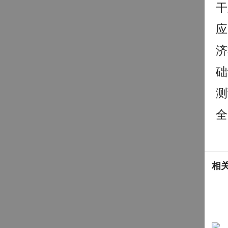
干
应
济
础
测
全
相