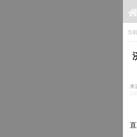
当
来
直