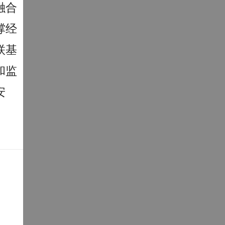
融合
撑经
联基
和监
安