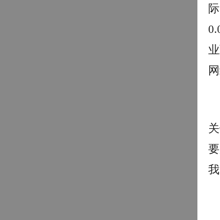
际
0
业
网
关
要
我