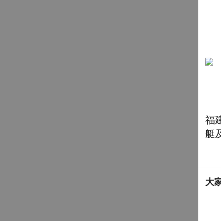
福
艇
大