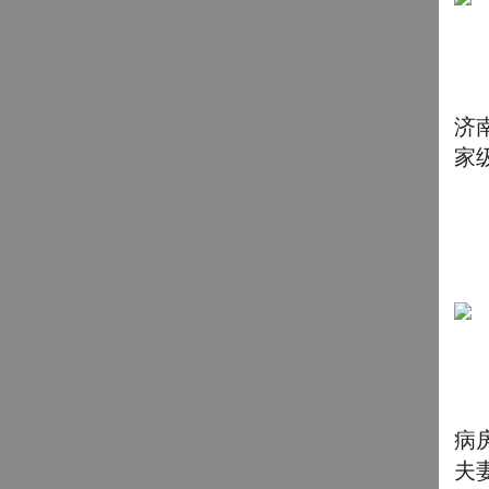
济
家
病
夫