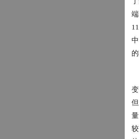
了
端
1
中
的
变
但
量
较