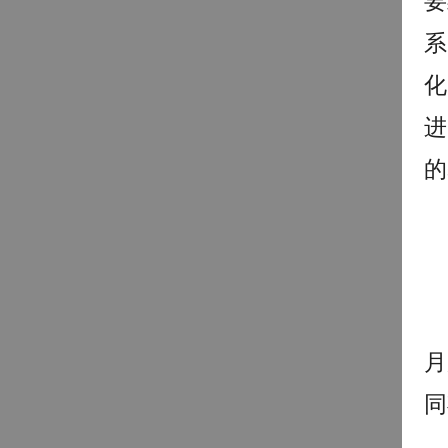
要
系
化
进
的
月
同