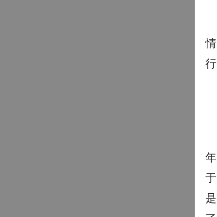
情
行
年
于
是