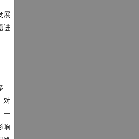
发展
题进
多
。对
，一
影响