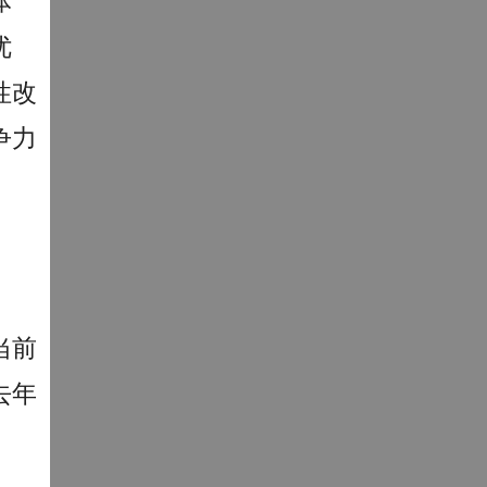
体
优
性改
争力
当前
去年
。