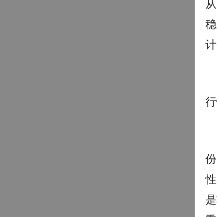
从
稳
计
行
份
性
是