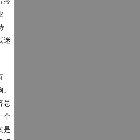
得终
业
待
低迷
有
响。
济总
一个
其是