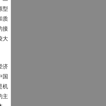
源型
和质
的接
较大
经济
中国
是机
的主