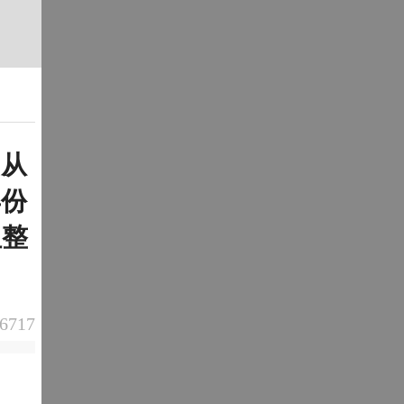
：从
年份
但整
）
6717