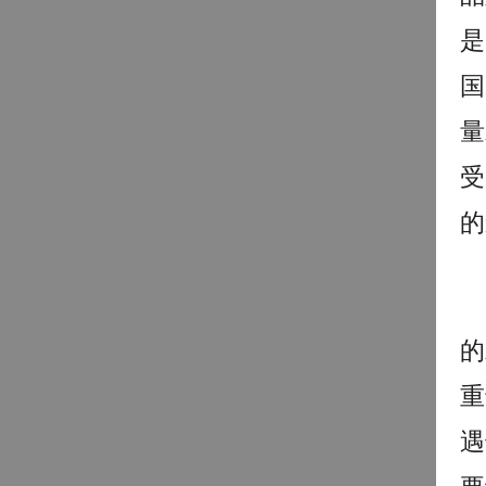
是
国
量
受
的
的
重
遇