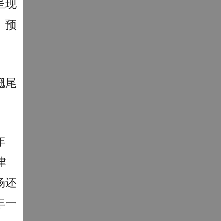
呈现
，预
翘尾
年
律
场还
年一