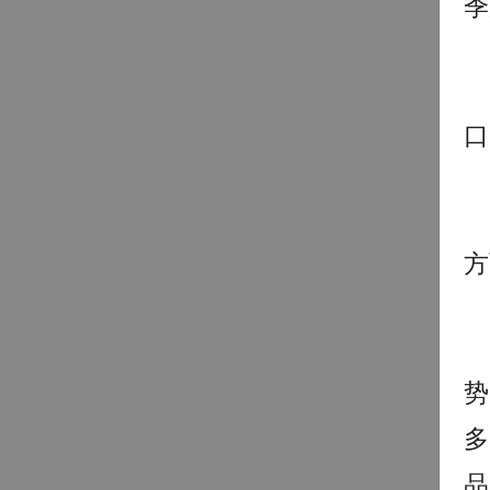
季
口
方
势
多
品