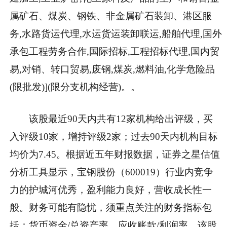
属矿石、煤炭、钢铁、非金属矿石装卸、港区服
务,水路货运代理,水运货运装卸联运,船舶代理,国外
承包工程劳务合作,国际招标,工程招标代理,国内贸
易,对销、转口贸易,废钢,煤炭,燃料油,化学危险品
(限批发)](限分支机构经营)。。
该股最近90天内共有12家机构给出评级，买
入评级10家，增持评级2家；过去90天内机构目标
均价为7.45。根据近五年财报数据，证券之星估值
分析工具显示，宝钢股份（600019）行业内竞争
力的护城河优秀，盈利能力良好，营收成长性一
般。财务可能有隐忧，须重点关注的财务指标包
括：货币资金/总资产率、应收账款/利润率。该股